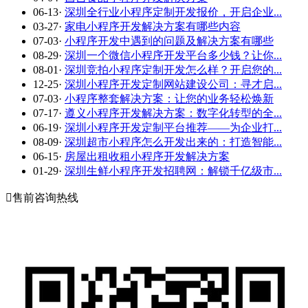
06-13
·
深圳全行业小程序定制开发报价，开启企业...
03-27
·
家电小程序开发解决方案有哪些内容
07-03
·
小程序开发中遇到的问题及解决方案有哪些
08-29
·
深圳一个微信小程序开发平台多少钱？让你...
08-01
·
深圳竞拍小程序定制开发怎么样？开启您的...
12-25
·
深圳小程序开发定制网站建设公司：寻才启...
07-03
·
小程序整套解决方案：让您的业务轻松焕新
07-17
·
遵义小程序开发解决方案：数字化转型的全...
06-19
·
深圳小程序开发定制平台推荐——为企业打...
08-09
·
深圳超市小程序怎么开发出来的：打造智能...
06-15
·
房屋出租收租小程序开发解决方案
01-29
·
深圳生鲜小程序开发招聘网：解锁千亿级市...

售前咨询热线