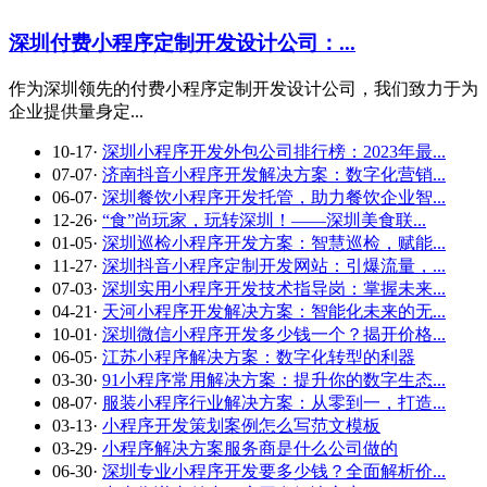
深圳付费小程序定制开发设计公司：...
作为深圳领先的付费小程序定制开发设计公司，我们致力于为
企业提供量身定...
10-17
·
深圳小程序开发外包公司排行榜：2023年最...
07-07
·
济南抖音小程序开发解决方案：数字化营销...
06-07
·
深圳餐饮小程序开发托管，助力餐饮企业智...
12-26
·
“食”尚玩家，玩转深圳！——深圳美食联...
01-05
·
深圳巡检小程序开发方案：智慧巡检，赋能...
11-27
·
深圳抖音小程序定制开发网站：引爆流量，...
07-03
·
深圳实用小程序开发技术指导岗：掌握未来...
04-21
·
天河小程序开发解决方案：智能化未来的无...
10-01
·
深圳微信小程序开发多少钱一个？揭开价格...
06-05
·
江苏小程序解决方案：数字化转型的利器
03-30
·
91小程序常用解决方案：提升你的数字生态...
08-07
·
服装小程序行业解决方案：从零到一，打造...
03-13
·
小程序开发策划案例怎么写范文模板
03-29
·
小程序解决方案服务商是什么公司做的
06-30
·
深圳专业小程序开发要多少钱？全面解析价...