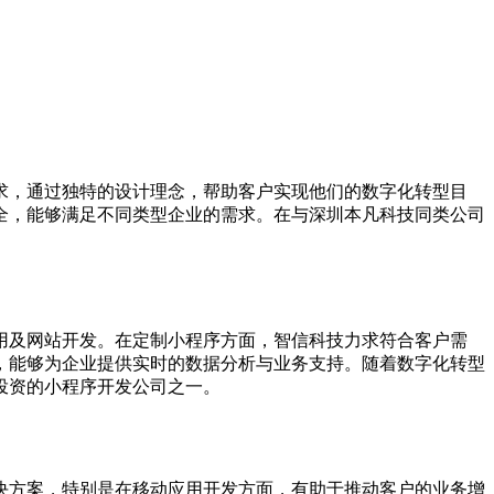
求，通过独特的设计理念，帮助客户实现他们的数字化转型目
全，能够满足不同类型企业的需求。在与深圳本凡科技同类公司
用及网站开发。在定制小程序方面，智信科技力求符合客户需
，能够为企业提供实时的数据分析与业务支持。随着数字化转型
投资的小程序开发公司之一。
决方案，特别是在移动应用开发方面，有助于推动客户的业务增