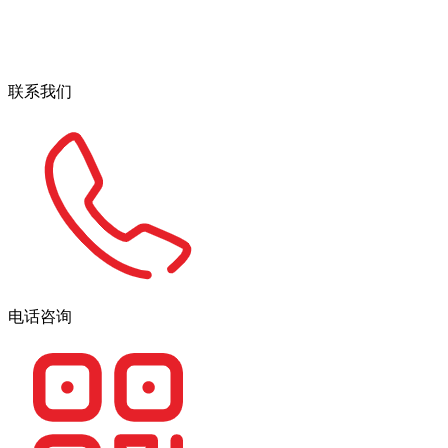
联系我们
电话咨询