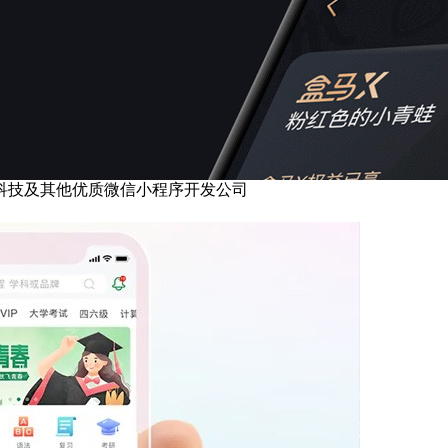
凡科技及其他优质微信小程序开发公司