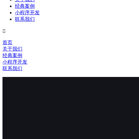
经典案例
小程序开发
联系我们

首页
关于我们
经典案例
小程序开发
联系我们