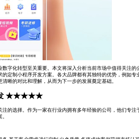
企业数字化转型至关重要。本文将深入分析当前市场中值得关注
求的定制小程序开发方案。各大品牌都有其独特的优势，例如专
更清晰的对比和理解，从而为下一步的发展奠定基础。
发 ★★★★★
关注的选择。作为一家在行业内拥有多年经验的公司，他们专注
案。