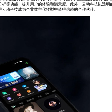
分析等功能，提升用户的体验和满意度。此外，云动科技以透明
得云动科技成为企业数字化转型中值得信赖的合作伙伴。