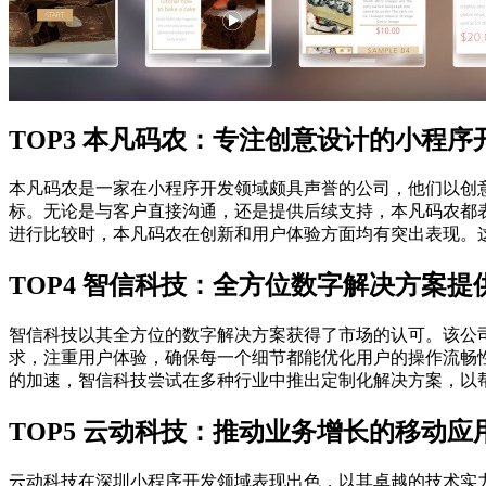
TOP3 本凡码农：专注创意设计的小程序
本凡码农是一家在小程序开发领域颇具声誉的公司，他们以创
标。无论是与客户直接沟通，还是提供后续支持，本凡码农都
进行比较时，本凡码农在创新和用户体验方面均有突出表现。
TOP4 智信科技：全方位数字解决方案提
智信科技以其全方位的数字解决方案获得了市场的认可。该公
求，注重用户体验，确保每一个细节都能优化用户的操作流畅
的加速，智信科技尝试在多种行业中推出定制化解决方案，以
TOP5 云动科技：推动业务增长的移动应
云动科技在深圳小程序开发领域表现出色，以其卓越的技术实