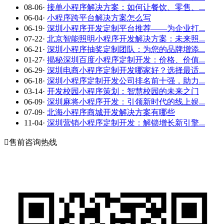
08-06
·
接单小程序解决方案：如何让餐饮、零售、...
06-04
·
小程序跨平台解决方案怎么写
06-19
·
深圳小程序开发定制平台推荐——为企业打...
07-22
·
北京智能照明小程序开发解决方案：未来照...
06-21
·
深圳小程序抽奖定制团队：为您的品牌增添...
01-27
·
揭秘深圳百度小程序定制开发：价格、价值...
06-29
·
深圳电商小程序定制开发哪家好？选择最适...
06-18
·
深圳小程序定制开发公司排名前十强，助力...
03-14
·
开发校园小程序策划：智慧校园的未来之门
06-09
·
深圳麻将小程序开发：引领新时代的线上娱...
07-09
·
北海小程序商城开发解决方案有哪些
11-04
·
深圳营销小程序定制开发：解锁增长新引擎...

售前咨询热线