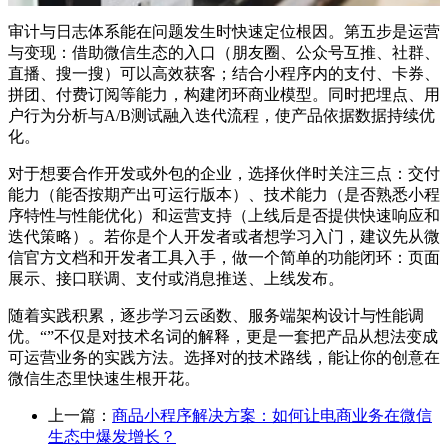
审计与日志体系能在问题发生时快速定位根因。第五步是运营
与变现：借助微信生态的入口（朋友圈、公众号互推、社群、
直播、搜一搜）可以高效获客；结合小程序内的支付、卡券、
拼团、付费订阅等能力，构建闭环商业模型。同时把埋点、用
户行为分析与A/B测试融入迭代流程，使产品依据数据持续优
化。
对于想要合作开发或外包的企业，选择伙伴时关注三点：交付
能力（能否按期产出可运行版本）、技术能力（是否熟悉小程
序特性与性能优化）和运营支持（上线后是否提供快速响应和
迭代策略）。若你是个人开发者或者想学习入门，建议先从微
信官方文档和开发者工具入手，做一个简单的功能闭环：页面
展示、接口联调、支付或消息推送、上线发布。
随着实践积累，逐步学习云函数、服务端架构设计与性能调
优。“”不仅是对技术名词的解释，更是一套把产品从想法变成
可运营业务的实践方法。选择对的技术路线，能让你的创意在
微信生态里快速生根开花。
上一篇：
商品小程序解决方案：如何让电商业务在微信
生态中爆发增长？