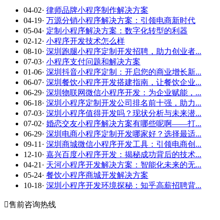
04-02
·
律师品牌小程序制作解决方案
04-19
·
万源分销小程序解决方案：引领电商新时代
05-04
·
定制小程序解决方案：数字化转型的利器
02-12
·
小程序开发技术怎么样
08-10
·
深圳跑腿小程序定制开发招聘，助力创业者...
07-03
·
小程序支付问题和解决方案
01-06
·
深圳抖音小程序定制：开启您的商业增长新...
06-07
·
深圳餐饮小程序开发搭建指南，让餐饮企业...
06-29
·
深圳物联网微信小程序开发：为企业赋能，...
06-18
·
深圳小程序定制开发公司排名前十强，助力...
07-03
·
深圳小程序值得开发吗？现状分析与未来潜...
07-02
·
婚恋交友小程序解决方案有哪些呢啊——打...
06-29
·
深圳电商小程序定制开发哪家好？选择最适...
09-11
·
深圳商城微信小程序开发工具：引领电商创...
12-10
·
嘉兴百度小程序开发：揭秘成功背后的技术...
04-21
·
天河小程序开发解决方案：智能化未来的无...
05-24
·
餐饮小程序商城开发解决方案
10-18
·
深圳小程序开发环境探秘：知乎高薪招聘背...

售前咨询热线