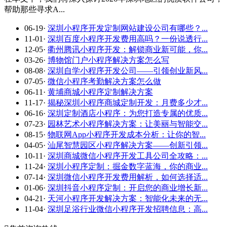
帮助那些寻求A...
06-19
·
深圳小程序开发定制网站建设公司有哪些？...
11-01
·
深圳百度小程序开发费用高吗？一份说透行...
12-05
·
衢州腾讯小程序开发：解锁商业新可能，你...
03-26
·
博物馆门户小程序解决方案怎么写
08-08
·
深圳自学小程序开发公司——引领创业新风...
07-05
·
微信小程序考勤解决方案怎么做
06-11
·
黄埔商城小程序定制解决方案
11-17
·
揭秘深圳小程序商城定制开发：月费多少才...
06-16
·
深圳定制酒店小程序：为您打造专属的优质...
07-23
·
园林艺术小程序解决方案：让美丽与智能交...
08-15
·
物联网App小程序开发成本分析：让你的智...
04-05
·
汕尾智慧园区小程序解决方案——创新引领...
10-11
·
深圳商城微信小程序开发工具公司全攻略：...
11-24
·
深圳小程序定制：掘金数字蓝海，你的商业...
07-14
·
深圳微信小程序开发费用解析，如何选择适...
01-06
·
深圳抖音小程序定制：开启您的商业增长新...
04-21
·
天河小程序开发解决方案：智能化未来的无...
11-04
·
深圳足浴行业微信小程序开发招聘信息：高...