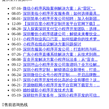
07-16
·
微信小程序风险案例解决方案：从“雷区”...
08-05
·
深圳美妆小程序开发服务商：如何选择最具...
08-01
·
深圳简单小程序开发公司招聘：加入创新团...
12-09
·
【深圳百度小程序定制开发平台官网下载】...
08-28
·
深入探索深圳支付宝小程序开发团队：选择...
06-08
·
深圳餐饮小程序搭建公司：解锁未来餐饮业...
12-11
·
小程序创业风口已至，如何组建你的技术梦...
06-03
·
小程序在线会议解决方案问题探讨
07-10
·
深圳市服装小程序开发公司：打造时尚与科...
07-26
·
广东小程序直播系统解决方案：从技术到商...
08-08
·
盲盒开发解决方案小程序玩法多：从“盲盒...
09-12
·
深圳坪山小程序开发公司靠谱吗？全方位解...
10-27
·
深圳小程序定制：解锁酒店业新增长，打造...
06-24
·
深圳微信公众号小程序定制——开启品牌数...
10-17
·
深圳小程序开发性价比高的企业有哪些？这...
06-21
·
开源物联网小程序开发平台官网下载官方：...
02-03
·
婚纱摄影小程序开发技术方案
05-19
·
深耕软件开发多年，深圳小程序开发的可信...

售前咨询热线