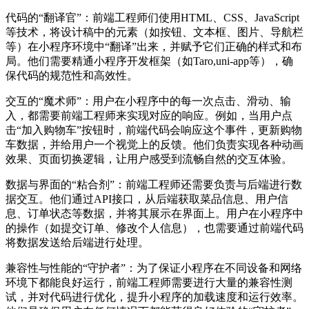
代码的“翻译官”：前端工程师们使用HTML、CSS、JavaScript
等技术，将设计稿中的元素（如按钮、文本框、图片、导航栏
等）在小程序环境中“翻译”出来，并赋予它们正确的样式和布
局。他们需要精通小程序开发框架（如Taro,uni-app等），确
保代码的规范性和高效性。
交互的“魔术师”：用户在小程序中的每一次点击、滑动、输
入，都需要前端工程师来实现对应的响应。例如，当用户点
击“加入购物车”按钮时，前端代码会响应这个事件，更新购物
车数据，并给用户一个视觉上的反馈。他们负责实现各种动画
效果、页面切换逻辑，让用户感受到流畅自然的交互体验。
数据与界面的“粘合剂”：前端工程师还需要负责与后端进行数
据交互。他们通过API接口，从后端获取菜品信息、用户信
息、订单状态等数据，并将其展示在界面上。用户在小程序中
的操作（如提交订单、修改个人信息），也需要通过前端代码
将数据发送给后端进行处理。
兼容性与性能的“守护者”：为了保证小程序在不同设备和网络
环境下都能良好运行，前端工程师需要进行大量的兼容性测
试，并对代码进行优化，提升小程序的加载速度和运行效率。