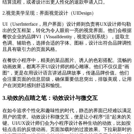
结算流程，或者设计出更人性化的退款申请入口。
2.视觉美学呈现：界面视觉设计（UIDesign）
UI（UserInterface，用户界面）设计师则负责将UX设计师勾勒
出的交互框架，转化为令人眼前一亮的视觉界面。他们会根据
餐饮企业的品牌VI（VisualIdentity，视觉识别系统），提取主
色调、辅助色，选择合适的字体、图标，设计出符合品牌调性
且具有吸引力的页面风格。
在餐饮小程序中，精美的菜品图片、诱人的色彩搭配、流畅的
动画效果，都离不开UI设计师的精心雕琢。他们不仅仅是“画
图”，更是在用设计语言讲述品牌故事，传递品牌价值。他们
会注重页面的信息层级，确保重要信息突出，排版美观，让用
户在浏览时感到舒适和愉悦。
3.动效的点睛之笔：动效设计与微交互
在如今追求个性化和趣味性的时代，静态的界面已经难以满足
用户的需求。动效设计和微交互，便是让小程序“活”起来的关
键。UI/UX设计师们会为小程序设计各种生动的动效，比如按
钮点击后的反馈动画、页面加载时的过渡效果、下拉刷新时的