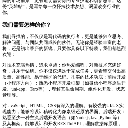
阔的市场前景，更有迫切需要你的专业技能和创新思维。这
份“英雄帖”，是写给每一位怀揣技术梦想、渴望改变行业的
你。
我们需要怎样的你？
我们寻找的，不仅仅是写代码的执行者，更是能够独立思考、
解决问题、与团队共同成长的伙伴。无论你是经验丰富的老
将，还是初出茅庐的新锐，只要你具备以下特质，我们都热烈
欢迎：
对技术充满热情，追求卓越：你热爱编程，对新技术充满好
奇，并乐于钻研。你不仅仅满足于完成任务，更希望交付出高
质量、高性能、易于维护的代码。扎实的技术功底：前端开发
（小程序方向）：熟悉小程序开发框架（如微信小程序原生开
发、uni-app、Taro等），理解其生命周期、组件化开发、状态
管理等。
对JavaScript、HTML、CSS有深入的理解。有较强的UI/UX实
现能力，能够将设计稿转化为像素级还原的界面。后端开发：
熟悉至少一种主流后端开发语言（如Node.js,Java,Python等）
及其框架。能够设计和开发RESTfulAPI，理解数据库原理，