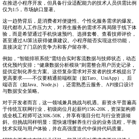
在推进小程序开发，但具备行业适配能力的技术人员供需比例
仅为1:5，市场缺口显著。
这一趋势背后，是消费者对便捷性、个性化服务需求的爆发。
现代都市人工作压力大，对养生服务的需求不再局限于线下体
验，而是希望通过手机快速预约、选择套餐、查看技师评价，
甚至通过AI算法获得健康建议。小程序能否实现这些功能，
直接决定了门店的竞争力和客户留存率。
例如，“智能排班系统”需结合实时客流数据与技师状态，动态
优化预约安排；“健康数据分析模块”则需整合用户历史记录，
提供定制化养生方案。这些复杂需求对开发者的技术栈提出了
更高要求——不仅要精通前端框架（如Taro、UniApp）、后
端语言（如Java、Node.js），还需熟悉云服务、API接口设计
与数据安全策略。
对于开发者而言，这一领域兼具挑战与机遇。薪资水平普遍高
于传统互联网行业，初级岗位月起薪约15K-20K，资深架构师
或全栈工程师可达30K-50K，并享有项目分红与行业资源倾
斜。但挑战同样明显：需快速理解养生行业的业务流程，平衡
技术实现与用户体验，并在高强度迭代中保持代码质量。