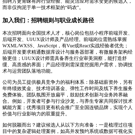
招聘方更青睐有跨行业经验、能灵活应对需求变更的候选人，
而非仅拘泥于单一技术框架的“码农”。
加入我们：招聘细则与职业成长路径
本次招聘面向全国技术人才，核心岗位包括小程序前端开发、
后端开发、UI/UX设计师及产品经理。前端岗位需熟练掌握
WXML/WXSS、JavaScript，有Vue或React实战经验者优先；
后端开发要求精通数据库设计与服务器部署，有微服务架构经
验更佳；UI/UX设计师需具备养生行业审美洞察，能打造舒
缓、高质感的界面；产品经理则需深度挖掘用户需求，协调技
术与运营团队落地功能。
公司为员工提供极具竞争力的福利体系：除基础薪资外，另有
年终绩效奖金、技术培训基金、弹性工作时间及线下养生服务
免费体验。团队氛围开放扁平，鼓励技术创新与业务跨界融
合。例如，开发者可参与行业沙龙，与养生专家共同探讨技术
赋能方案；优秀项目更有机会推广至全国连锁品牌，实现个人
价值与行业影响力的双重提升。
如何脱颖而出？建议候选人从以下方向准备：一是梳理过往项
目中的复杂逻辑处理案例，如高并发预约系统或数据可视化实