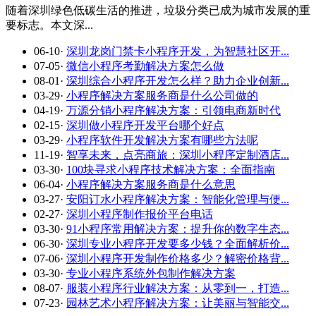
随着深圳绿色低碳生活的推进，垃圾分类已成为城市发展的重
要标志。本文深...
06-10
·
深圳龙岗门禁卡小程序开发，为智慧社区开...
07-05
·
微信小程序考勤解决方案怎么做
08-01
·
深圳综合小程序开发怎么样？助力企业创新...
03-29
·
小程序解决方案服务商是什么公司做的
04-19
·
万源分销小程序解决方案：引领电商新时代
02-15
·
深圳做小程序开发平台哪个好点
03-29
·
小程序软件开发解决方案有哪些方法呢
11-19
·
智享未来，点亮商旅：深圳小程序定制酒店...
03-30
·
100块寻求小程序技术解决方案：全面指南
06-04
·
小程序解决方案服务商是什么意思
03-27
·
安阳订水小程序解决方案：智能化管理与便...
02-27
·
深圳小程序制作报价平台电话
03-30
·
91小程序常用解决方案：提升你的数字生态...
06-30
·
深圳专业小程序开发要多少钱？全面解析价...
07-06
·
深圳小程序开发制作价格多少？解密价格背...
03-30
·
专业小程序系统外包制作解决方案
08-07
·
服装小程序行业解决方案：从零到一，打造...
07-23
·
园林艺术小程序解决方案：让美丽与智能交...