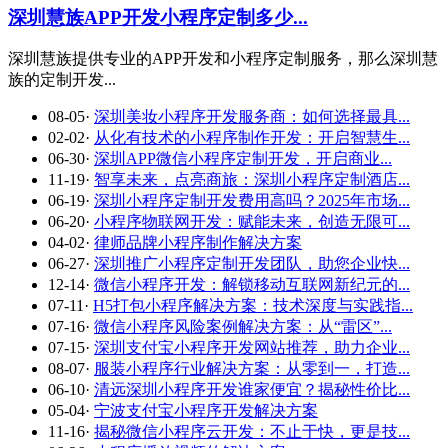
深圳慧族APP开发小程序定制多少...
深圳慧族提供专业的APP开发和小程序定制服务，那么深圳慧
族的定制开发...
08-05
·
深圳美妆小程序开发服务商：如何选择最具...
02-02
·
从化有技术的小程序制作开发：开启智慧生...
06-30
·
深圳APP微信小程序定制开发，开启商业...
11-19
·
智享未来，点亮商旅：深圳小程序定制酒店...
06-19
·
深圳小程序定制开发费用高吗？2025年市场...
06-20
·
小程序物联网开发：赋能未来，创造无限可...
04-02
·
律师品牌小程序制作解决方案
06-27
·
深圳推广小程序定制开发团队，助您企业快...
12-14
·
微信小程序开发：解锁移动互联网新纪元的...
07-11
·
H5打包小程序解决方案：技术深度与实践指...
07-16
·
微信小程序风险案例解决方案：从“雷区”...
07-15
·
深圳支付宝小程序开发网站推荐，助力企业...
08-07
·
服装小程序行业解决方案：从零到一，打造...
06-10
·
清远深圳小程序开发谁家便宜？揭秘性价比...
05-04
·
宁波支付宝小程序开发解决方案
11-16
·
揭秘微信小程序云开发：不止于快，更是技...