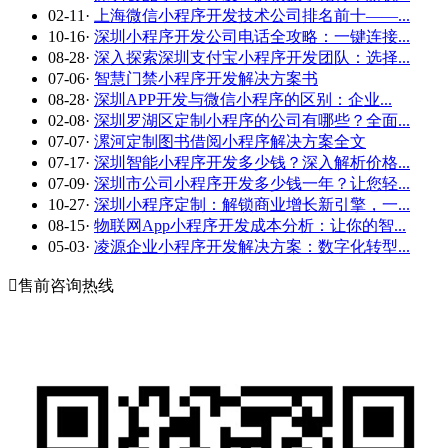
02-11
·
上海微信小程序开发技术公司排名前十——...
10-16
·
深圳小程序开发公司电话全攻略：一键连接...
08-28
·
深入探索深圳支付宝小程序开发团队：选择...
07-06
·
智慧门禁小程序开发解决方案书
08-28
·
深圳APP开发与微信小程序的区别：企业...
02-08
·
深圳罗湖区定制小程序的公司有哪些？全面...
07-07
·
漯河定制图书借阅小程序解决方案全文
07-17
·
深圳智能小程序开发多少钱？深入解析价格...
07-09
·
深圳市公司小程序开发多少钱一年？让您轻...
10-27
·
深圳小程序定制：解锁商业增长新引擎，一...
08-15
·
物联网App小程序开发成本分析：让你的智...
05-03
·
凌源企业小程序开发解决方案：数字化转型...

售前咨询热线